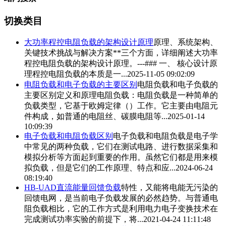
切换类目
大功率程控
电阻负载
的架构设计原理
原理、系统架构、
关键技术挑战与解决方案**三个方面，详细阐述大功率
程控
电阻负载
的架构设计原理。---### 一、 核心设计原
理程控
电阻负载
的本质是一...
2025-11-05 09:02:09
电阻负载
和电子负载的主要区别
电阻负载
和电子负载的
主要区别定义和原理
电阻负载
：
电阻负载
是一种简单的
负载类型，它基于欧姆定律（）工作。它主要由电阻元
件构成，如普通的电阻丝、碳膜电阻等...
2025-01-14
10:09:39
电子负载和
电阻负载
区别
电子负载和
电阻负载
是电子学
中常见的两种负载，它们在测试电路、进行数据采集和
模拟分析等方面起到重要的作用。虽然它们都是用来模
拟负载，但是它们的工作原理、特点和应...
2024-06-24
08:19:40
HB-UAD直流能量回馈负载
特性，又能将电能无污染的
回馈电网，是当前电子负载发展的必然趋势。与普通
电
阻负载
相比，它的工作方式是利用电力电子变换技术在
完成测试功率实验的前提下，将...
2021-04-24 11:11:48